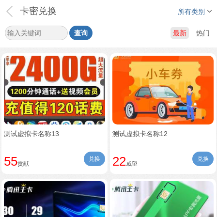
卡密兑换
所有类别
查询
最新
热门
测试虚拟卡名称13
测试虚拟卡名称12
55
22
兑换
兑换
贡献
威望