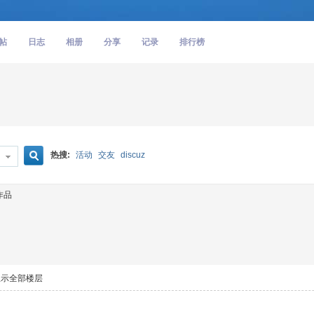
帖
日志
相册
分享
记录
排行榜
热搜:
活动
交友
discuz
搜
作品
索
显示全部楼层