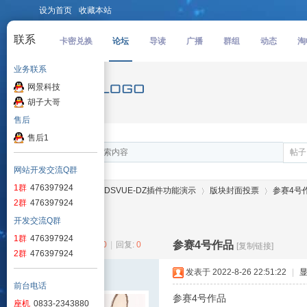
设为首页
收藏本站
×
联系我们
卡密兑换
论坛
导读
广播
群组
动态
淘
业务联系
网景科技
胡子大哥
售后
售后1
帖子
网站开发交流Q群
1群
476397924
论坛
DSVUE-DZ插件功能演示
版块封面投票
参赛4号
2群
476397924
开发交流Q群
1群
476397924
参赛4号作品
查看:
3050
|
回复:
0
[复制链接]
D
»
›
›
›
2群
476397924
admin
发表于 2022-8-26 22:51:22
|
前台电话
参赛4号作品
座机
0833-2343880