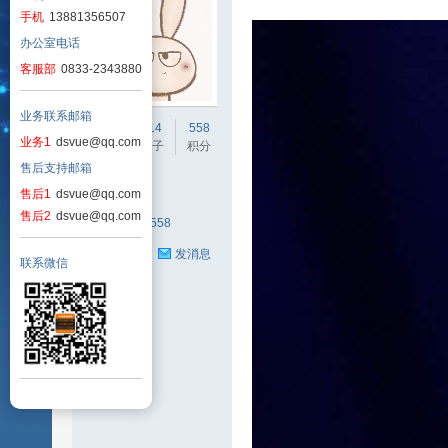
手机
13881356507
办公室电话
客服部
0833-2343880
业务联系邮箱
SV
109
114
558
业务1
dsvue@qq.com
主题
帖子
积分
售后支持邮箱
管理员
售后1
dsvue@qq.com
售后2
dsvue@qq.com
积分
558
收听TA
发消息
联系微信
U