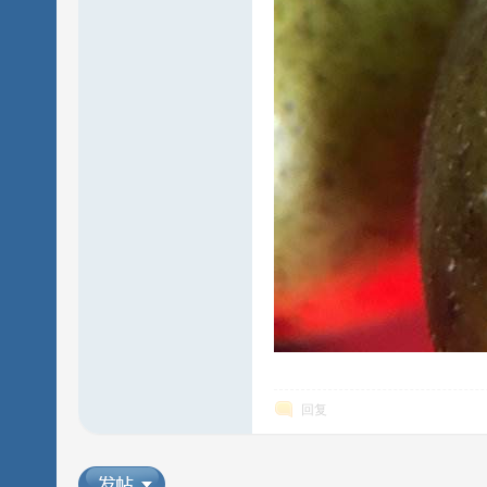
模
板
回复
插