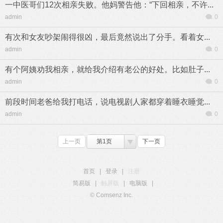
一中医哥们12次相亲失败。他妈警告他：“下回相亲，不许...
admin
0
有次和女友吵架闹得很凶，最后竟然说出了分手。看着女...
admin
0
有个阿姨劝我相亲，就给我介绍有老公的好处。比如肚子...
admin
0
前段时间老爸给我打电话，说电视剧人家都穿着睡衣睡觉...
admin
0
上一页
第1页
下一页
首页
|
登录
|
注册
简易版
|
触屏版
|
电脑版
|
© Comsenz Inc.